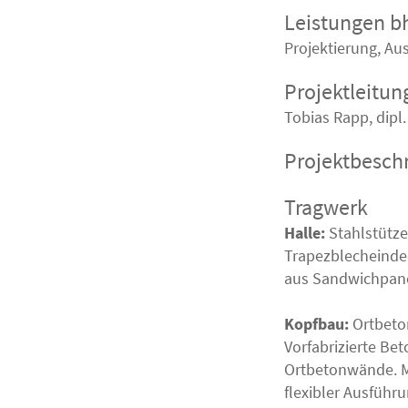
Leistungen 
Projektierung, Au
Projektleitun
Tobias Rapp, dipl.
Projektbesch
Tragwerk
Halle:
Stahlstütze
Trapezblecheinde
aus Sandwichpan
Kopfbau:
Ortbeto
Vorfabrizierte Be
Ortbetonwände. M
flexibler Ausführ