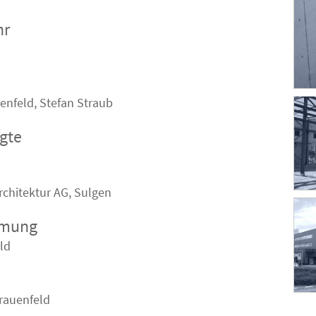
hr
enfeld, Stefan Straub
igte
rchitektur AG, Sulgen
hmung
ld
rauenfeld