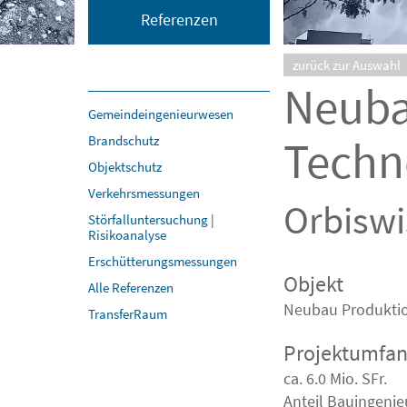
Referenzen
zurück zur Auswahl
Neuba
Gemeindeingenieurwesen
Techn
Brandschutz
Objektschutz
Verkehrsmessungen
Orbiswi
Störfalluntersuchung |
Risikoanalyse
Erschütterungsmessungen
Objekt
Alle Referenzen
Neubau Produktio
TransferRaum
Projektumfa
ca. 6.0 Mio. SFr.
Anteil Bauingenieu