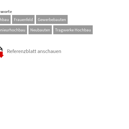
hworte
hbau
Frauenfeld
Gewerbebauten
enieurhochbau
Neubauten
Tragwerke Hochbau
Referenzblatt anschauen