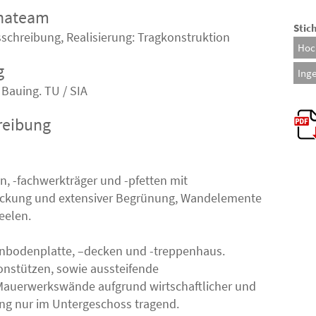
bhateam
Stic
sschreibung, Realisierung: Tragkonstruktion
Hoc
g
Ing
 Bauing. TU / SIA
reibung
n, -fachwerkträger und -pfetten mit
ckung und extensiver Begrünung, Wandelemente
eelen.
nbodenplatte, –decken und -treppenhaus.
tonstützen, sowie aussteifende
auerwerkswände aufgrund wirtschaftlicher und
ung nur im Untergeschoss tragend.