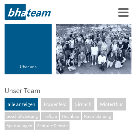
Über uns
Unser Team
alle anzeigen
Frauenfeld
Sirnach
Winterthur
Geschäftsleitung
Tiefbau
Hochbau
Raumplanung
Sportanlagen
Zentrale Dienste