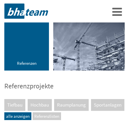
Referenzen
Referenzprojekte
Tiefbau
Hochbau
Raumplanung
Sportanlagen
alle anzeigen
Referenzlisten