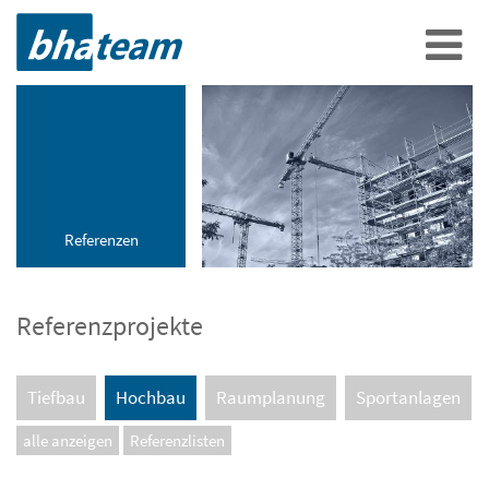
Referenzen
Referenzprojekte
Tiefbau
Hochbau
Raumplanung
Sportanlagen
alle anzeigen
Referenzlisten